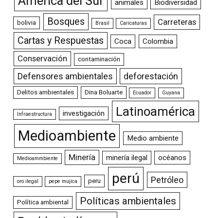
América del Sur
animales
Biodiversidad
Bosques
Carreteras
bolivia
Brasil
Caricaturas
Cartas y Respuestas
Coca
Colombia
Conservación
contaminación
Defensores ambientales
deforestación
Delitos ambientales
Dina Boluarte
Ecuador
Guyana
Latinoamérica
investigación
Infraestructura
Medioambiente
Medio ambiente
Minería
minería ilegal
océanos
Medioammbiente
perú
Petróleo
peru
oro ilegal
pepe mujica
Políticas ambientales
Política ambiental