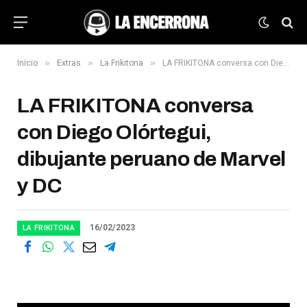
»
»
»
Inicio
Extras
La Frikitona
LA FRIKITONA conversa con Diego Olórtegui, dibujante peruano de Marvel y DC
LA FRIKITONA conversa
con Diego Olórtegui,
dibujante peruano de Marvel
y DC
16/02/2023
LA FRIKITONA