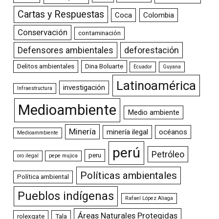
Cartas y Respuestas
Coca
Colombia
Conservación
contaminación
Defensores ambientales
deforestación
Delitos ambientales
Dina Boluarte
Ecuador
Guyana
Latinoamérica
investigación
Infraestructura
Medioambiente
Medio ambiente
Minería
minería ilegal
océanos
Medioammbiente
perú
Petróleo
peru
oro ilegal
pepe mujica
Políticas ambientales
Política ambiental
Pueblos indígenas
Rafael López Aliaga
Áreas Naturales Protegidas
rolexgate
Tala