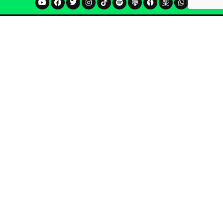
Mini noticiero de lunes a viernes, en 20 minutos –en
cualquiera que sea tu red favorita– todo lo que necesitas
saber para empezar tu día.
En un mundo de burbujas desinformativas, de sesgos de
confirmación y contenido personalizado, la única
respuesta posible es el periodismo.
CONTACTA CON NOSOTROS
.
Nombre