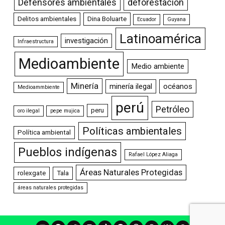
Defensores ambientales
deforestación
Delitos ambientales
Dina Boluarte
Ecuador
Guyana
Latinoamérica
investigación
Infraestructura
Medioambiente
Medio ambiente
Minería
minería ilegal
océanos
Medioammbiente
perú
Petróleo
peru
oro ilegal
pepe mujica
Políticas ambientales
Política ambiental
Pueblos indígenas
Rafael López Aliaga
Áreas Naturales Protegidas
rolexgate
Tala
áreas naturales protegidas