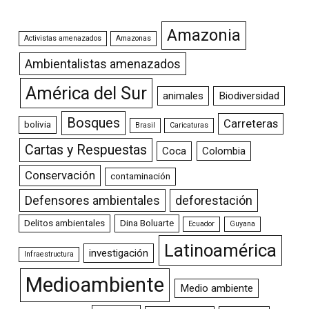
Amazonia
Activistas amenazados
Amazonas
Ambientalistas amenazados
América del Sur
animales
Biodiversidad
Bosques
Carreteras
bolivia
Brasil
Caricaturas
Cartas y Respuestas
Coca
Colombia
Conservación
contaminación
Defensores ambientales
deforestación
Delitos ambientales
Dina Boluarte
Ecuador
Guyana
Latinoamérica
investigación
Infraestructura
Medioambiente
Medio ambiente