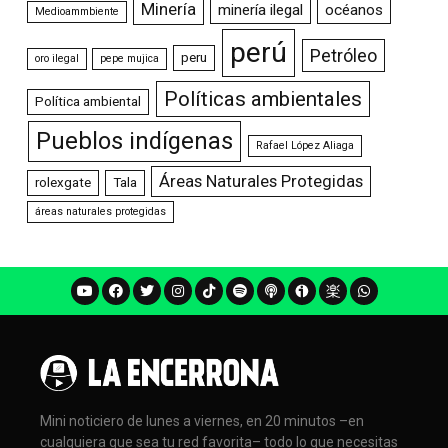
Minería
minería ilegal
océanos
Medioammbiente
perú
Petróleo
peru
oro ilegal
pepe mujica
Políticas ambientales
Política ambiental
Pueblos indígenas
Rafael López Aliaga
Áreas Naturales Protegidas
rolexgate
Tala
áreas naturales protegidas
Mini noticiero de lunes a viernes, en 20 minutos –en
cualquiera que sea tu red favorita– todo lo que necesitas