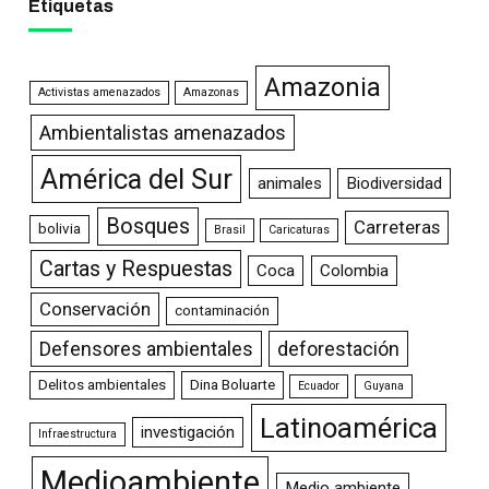
Etiquetas
Amazonia
Activistas amenazados
Amazonas
Ambientalistas amenazados
América del Sur
animales
Biodiversidad
Bosques
Carreteras
bolivia
Brasil
Caricaturas
Cartas y Respuestas
Coca
Colombia
Conservación
contaminación
Defensores ambientales
deforestación
Delitos ambientales
Dina Boluarte
Ecuador
Guyana
Latinoamérica
investigación
Infraestructura
Medioambiente
Medio ambiente