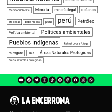
Minería
minería ilegal
océanos
Medioammbiente
perú
Petróleo
peru
oro ilegal
pepe mujica
Políticas ambientales
Política ambiental
Pueblos indígenas
Rafael López Aliaga
Áreas Naturales Protegidas
rolexgate
Tala
áreas naturales protegidas