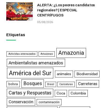
ALERTA: ¿Los peores candidatos
regionales? | ESPECIAL
CENTRÍFUGOS
05/08/2026
Etiquetas
Amazonia
Activistas amenazados
Amazonas
Ambientalistas amenazados
América del Sur
animales
Biodiversidad
Bosques
Carreteras
bolivia
Brasil
Caricaturas
Cartas y Respuestas
Coca
Colombia
Conservación
contaminación