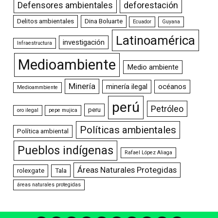
Defensores ambientales
deforestación
Delitos ambientales
Dina Boluarte
Ecuador
Guyana
Latinoamérica
investigación
Infraestructura
Medioambiente
Medio ambiente
Minería
minería ilegal
océanos
Medioammbiente
perú
Petróleo
peru
oro ilegal
pepe mujica
Políticas ambientales
Política ambiental
Pueblos indígenas
Rafael López Aliaga
Áreas Naturales Protegidas
rolexgate
Tala
áreas naturales protegidas