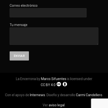
Correo electrónico
Tu mensaje
La Encerrona by
Marco Sifuentes
is licensed under
CC BY 4.0
Con el apoyo de
Internews
. Diseño y desarrollo
Carmi Candellero
.
Ver
aviso legal
.