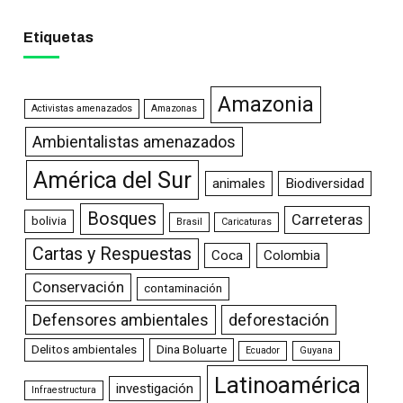
Etiquetas
Amazonia
Activistas amenazados
Amazonas
Ambientalistas amenazados
América del Sur
animales
Biodiversidad
Bosques
Carreteras
bolivia
Brasil
Caricaturas
Cartas y Respuestas
Coca
Colombia
Conservación
contaminación
Defensores ambientales
deforestación
Delitos ambientales
Dina Boluarte
Ecuador
Guyana
Latinoamérica
investigación
Infraestructura