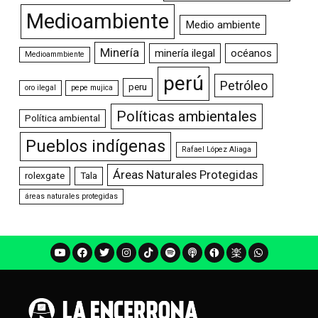
Medioambiente
Medio ambiente
Minería
minería ilegal
océanos
Medioammbiente
perú
Petróleo
peru
oro ilegal
pepe mujica
Políticas ambientales
Política ambiental
Pueblos indígenas
Rafael López Aliaga
Áreas Naturales Protegidas
rolexgate
Tala
áreas naturales protegidas