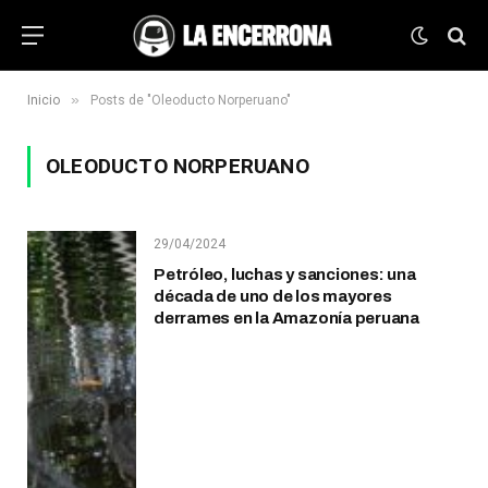
»
Inicio
Posts de "Oleoducto Norperuano"
OLEODUCTO NORPERUANO
29/04/2024
Petróleo, luchas y sanciones: una
década de uno de los mayores
derrames en la Amazonía peruana