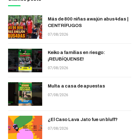
Más de 800 niñas awajún abus4das |
CENTRÍFUGOS
07/08/2026
Keiko a familias en riesgo:
¡REUBÍQUENSE!
07/08/2026
Multa a casa de apuestas
07/08/2026
¿El Caso Lava Jato fue un bluff?
07/08/2026