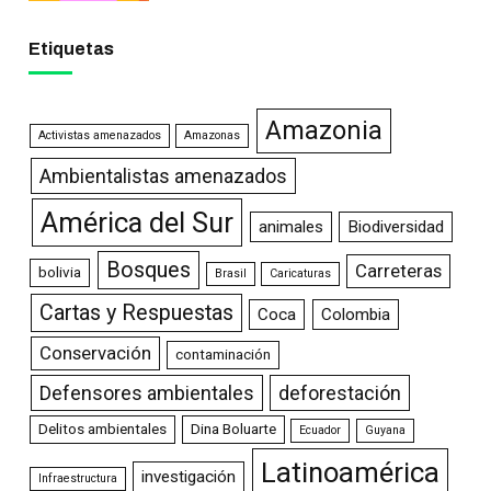
Etiquetas
Amazonia
Activistas amenazados
Amazonas
Ambientalistas amenazados
América del Sur
animales
Biodiversidad
Bosques
Carreteras
bolivia
Brasil
Caricaturas
Cartas y Respuestas
Coca
Colombia
Conservación
contaminación
Defensores ambientales
deforestación
Delitos ambientales
Dina Boluarte
Ecuador
Guyana
Latinoamérica
investigación
Infraestructura