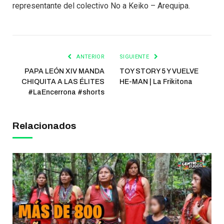
representante del colectivo No a Keiko – Arequipa.
ANTERIOR
SIGUIENTE
PAPA LEÓN XIV MANDA
TOY STORY 5 Y VUELVE
CHIQUITA A LAS ÉLITES
HE-MAN | La Frikitona
#LaEncerrona #shorts
Relacionados