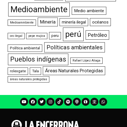
Medioambiente
Medio ambiente
Minería
minería ilegal
océanos
Medioammbiente
perú
Petróleo
peru
oro ilegal
pepe mujica
Políticas ambientales
Política ambiental
Pueblos indígenas
Rafael López Aliaga
Áreas Naturales Protegidas
rolexgate
Tala
áreas naturales protegidas