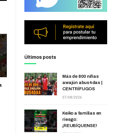
Últimos posts
Más de 800 niñas
awajún abus4das |
a
CENTRÍFUGOS
07/08/2026
Keiko a familias en
riesgo:
¡REUBÍQUENSE!