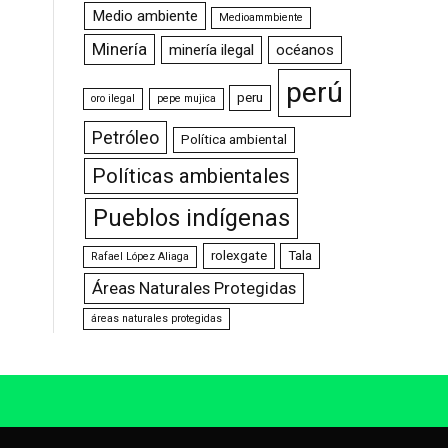
Medio ambiente
Medioammbiente
Minería
minería ilegal
océanos
perú
peru
oro ilegal
pepe mujica
Petróleo
Política ambiental
Políticas ambientales
Pueblos indígenas
rolexgate
Tala
Rafael López Aliaga
Áreas Naturales Protegidas
áreas naturales protegidas