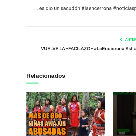
Les dio un sacudón #laencerrona #noticias
ANTER
VUELVE LA «FACILAZO» #LaEncerrona #sho
Relacionados