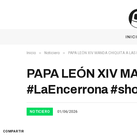
INIC
»
»
Inicio
Noticiero
PAPA LEÓN XIV MANDA CHIQUITA A LAS É
PAPA LEÓN XIV MA
#LaEncerrona #sho
NOTICIERO
01/06/2026
COMPARTIR