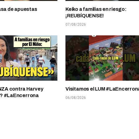
asa de apuestas
Keiko a familias en riesgo:
¡REUBÍQUENSE!
07/08/2026
A contra Harvey
Visitamos el LUM #LaEncerron
? #LaEncerrona
06/08/2026