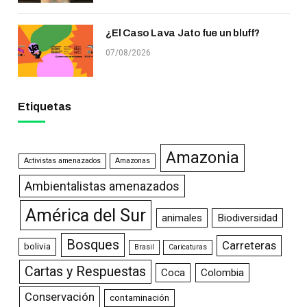
¿El Caso Lava Jato fue un bluff?
07/08/2026
Etiquetas
Amazonia
Activistas amenazados
Amazonas
Ambientalistas amenazados
América del Sur
animales
Biodiversidad
Bosques
Carreteras
bolivia
Brasil
Caricaturas
Cartas y Respuestas
Coca
Colombia
Conservación
contaminación