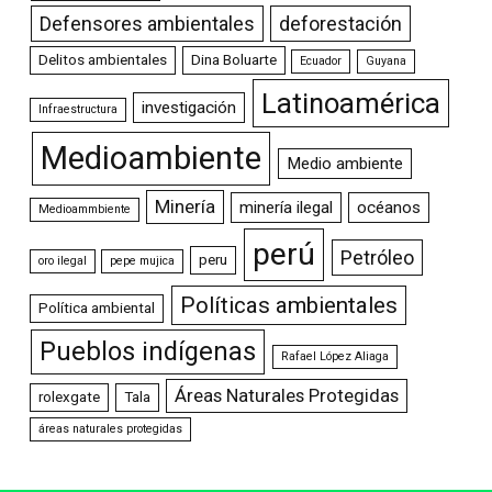
Defensores ambientales
deforestación
Delitos ambientales
Dina Boluarte
Ecuador
Guyana
Latinoamérica
investigación
Infraestructura
Medioambiente
Medio ambiente
Minería
minería ilegal
océanos
Medioammbiente
perú
Petróleo
peru
oro ilegal
pepe mujica
Políticas ambientales
Política ambiental
Pueblos indígenas
Rafael López Aliaga
Áreas Naturales Protegidas
rolexgate
Tala
áreas naturales protegidas