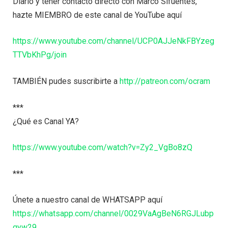
Diario y tener contacto directo con Marco Sifuentes,
hazte MIEMBRO de este canal de YouTube aquí
https://www.youtube.com/channel/UCP0AJJeNkFBYzeg
TTVbKhPg/join
TAMBIÉN pudes suscribirte a
http://patreon.com/ocram
***
¿Qué es Canal YA?
https://www.youtube.com/watch?v=Zy2_VgBo8zQ
***
Únete a nuestro canal de WHATSAPP aquí
https://whatsapp.com/channel/0029VaAgBeN6RGJLubp
qyw29