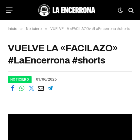
»
»
Inicio
Noticiero
VUELVE LA «FACILAZO» #LaEncerrona #shorts
VUELVE LA «FACILAZO»
#LaEncerrona #shorts
01/06/2026
NOTICIERO