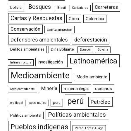
Bosques
Carreteras
bolivia
Brasil
Caricaturas
Cartas y Respuestas
Coca
Colombia
Conservación
contaminación
Defensores ambientales
deforestación
Delitos ambientales
Dina Boluarte
Ecuador
Guyana
Latinoamérica
investigación
Infraestructura
Medioambiente
Medio ambiente
Minería
minería ilegal
océanos
Medioammbiente
perú
Petróleo
peru
oro ilegal
pepe mujica
Políticas ambientales
Política ambiental
Pueblos indígenas
Rafael López Aliaga