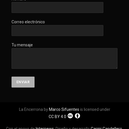
Correo electrónico
Tu mensaje
La Encerrona by
Marco Sifuentes
is licensed under
CC BY 4.0
Con el apoyo de
Internews
. Diseño y desarrollo
Carmi Candellero
.