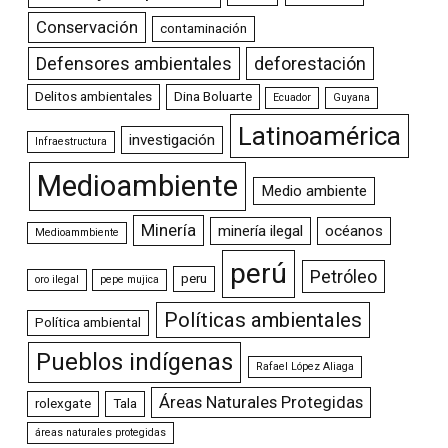
Conservación
contaminación
Defensores ambientales
deforestación
Delitos ambientales
Dina Boluarte
Ecuador
Guyana
Latinoamérica
investigación
Infraestructura
Medioambiente
Medio ambiente
Minería
minería ilegal
océanos
Medioammbiente
perú
Petróleo
peru
oro ilegal
pepe mujica
Políticas ambientales
Política ambiental
Pueblos indígenas
Rafael López Aliaga
Áreas Naturales Protegidas
rolexgate
Tala
áreas naturales protegidas