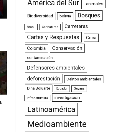
América del Sur
animales
Bosques
Biodiversidad
bolivia
Carreteras
Brasil
Caricaturas
Cartas y Respuestas
Coca
Conservación
Colombia
contaminación
Defensores ambientales
deforestación
Delitos ambientales
Dina Boluarte
Ecuador
Guyana
investigación
Infraestructura
a
Latinoamérica
Medioambiente