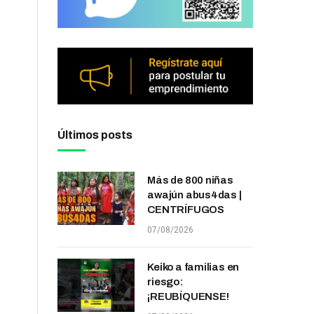
Últimos posts
Más de 800 niñas
awajún abus4das |
CENTRÍFUGOS
07/08/2026
Keiko a familias en
riesgo:
¡REUBÍQUENSE!