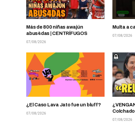
Más de 800 niñas awajún
Multa a c
abus4das | CENTRÍFUGOS
07/08/2026
07/08/2026
¿El Caso Lava Jato fue un bluff?
¿VENGANZ
Colchado
07/08/2026
07/08/2026