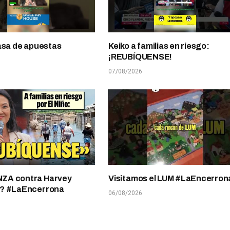
asa de apuestas
Keiko a familias en riesgo:
¡REUBÍQUENSE!
07/08/2026
A contra Harvey
Visitamos el LUM #LaEncerron
? #LaEncerrona
06/08/2026