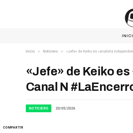
INIC
»
»
Inicio
Noticiero
«Jefe» de Keiko es «analista independi
«Jefe» de Keiko es
Canal N #LaEncerr
NOTICIERO
20/05/2026
COMPARTIR