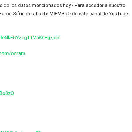
es de los datos mencionados hoy? Para acceder a nuestro
n Marco Sifuentes, hazte MIEMBRO de este canal de YouTube
JJeNkFBYzegTTVbKhPg/join
n.com/ocram
gBo8zQ