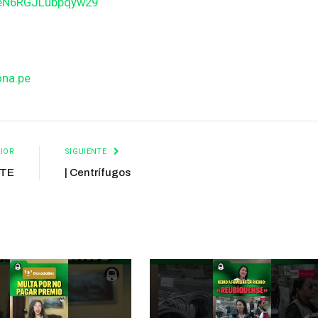
BeN6RGJLubpqyw29
ona.pe
IOR
SIGUIENTE
RTE
| Centrífugos