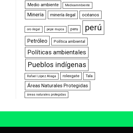
Medio ambiente
Medioammbiente
Minería
minería ilegal
océanos
perú
peru
oro ilegal
pepe mujica
Petróleo
Política ambiental
Políticas ambientales
Pueblos indígenas
rolexgate
Tala
Rafael López Aliaga
Áreas Naturales Protegidas
áreas naturales protegidas