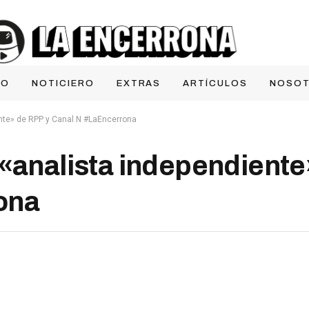
IO
NOTICIERO
EXTRAS
ARTÍCULOS
NOSO
ente» de RPP y Canal N #LaEncerrona
 «analista independiente
ona