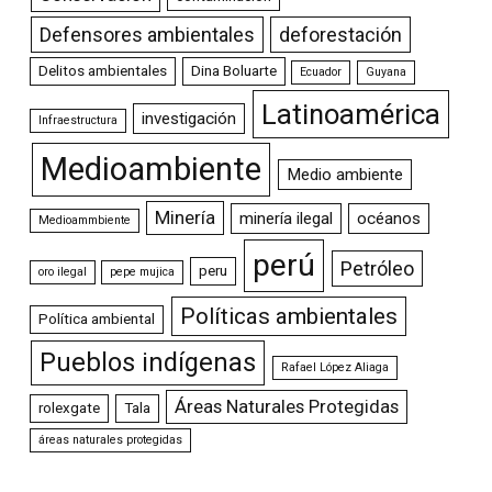
Defensores ambientales
deforestación
Delitos ambientales
Dina Boluarte
Ecuador
Guyana
Latinoamérica
investigación
Infraestructura
Medioambiente
Medio ambiente
Minería
minería ilegal
océanos
Medioammbiente
perú
Petróleo
peru
oro ilegal
pepe mujica
Políticas ambientales
Política ambiental
Pueblos indígenas
Rafael López Aliaga
Áreas Naturales Protegidas
rolexgate
Tala
áreas naturales protegidas