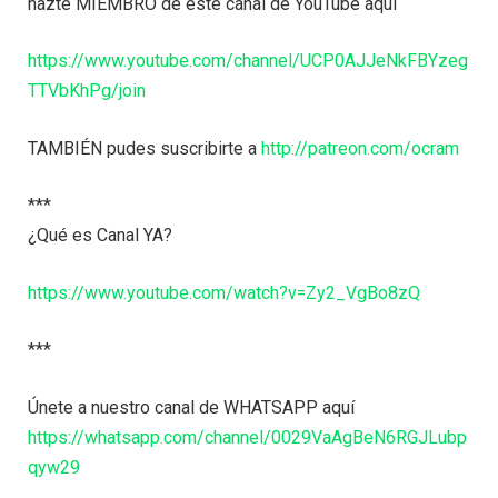
hazte MIEMBRO de este canal de YouTube aquí
https://www.youtube.com/channel/UCP0AJJeNkFBYzeg
TTVbKhPg/join
TAMBIÉN pudes suscribirte a
http://patreon.com/ocram
***
¿Qué es Canal YA?
https://www.youtube.com/watch?v=Zy2_VgBo8zQ
***
Únete a nuestro canal de WHATSAPP aquí
https://whatsapp.com/channel/0029VaAgBeN6RGJLubp
qyw29