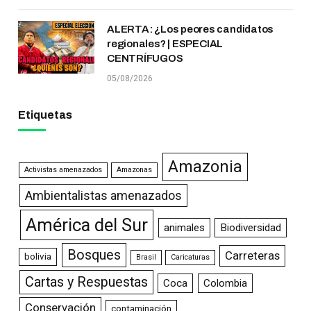
ALERTA: ¿Los peores candidatos
regionales? | ESPECIAL
CENTRÍFUGOS
05/08/2026
Etiquetas
Amazonia
Activistas amenazados
Amazonas
Ambientalistas amenazados
América del Sur
animales
Biodiversidad
Bosques
Carreteras
bolivia
Brasil
Caricaturas
Cartas y Respuestas
Coca
Colombia
Conservación
contaminación