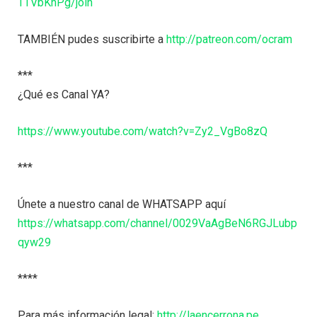
TTVbKhPg/join
TAMBIÉN pudes suscribirte a
http://patreon.com/ocram
***
¿Qué es Canal YA?
https://www.youtube.com/watch?v=Zy2_VgBo8zQ
***
Únete a nuestro canal de WHATSAPP aquí
https://whatsapp.com/channel/0029VaAgBeN6RGJLubp
qyw29
****
Para más información legal:
http://laencerrona.pe