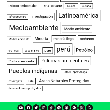
Delitos ambientales
Dina Boluarte
Ecuador
Guyana
Latinoamérica
investigación
Infraestructura
Medioambiente
Medio ambiente
Minería
minería ilegal
océanos
Medioammbiente
perú
Petróleo
peru
oro ilegal
pepe mujica
Políticas ambientales
Política ambiental
Pueblos indígenas
Rafael López Aliaga
Áreas Naturales Protegidas
rolexgate
Tala
áreas naturales protegidas