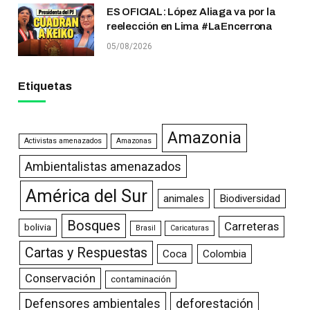
ES OFICIAL: López Aliaga va por la
reelección en Lima #LaEncerrona
05/08/2026
Etiquetas
Amazonia
Activistas amenazados
Amazonas
Ambientalistas amenazados
América del Sur
animales
Biodiversidad
Bosques
Carreteras
bolivia
Brasil
Caricaturas
Cartas y Respuestas
Coca
Colombia
Conservación
contaminación
Defensores ambientales
deforestación