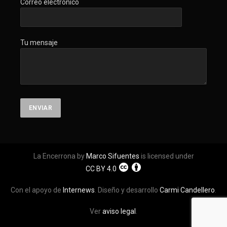
Correo electrónico
Tu mensaje
La Encerrona by
Marco Sifuentes
is licensed under
CC BY 4.0
Con el apoyo de
Internews
. Diseño y desarrollo
Carmi Candellero
.
Ver
aviso legal
.