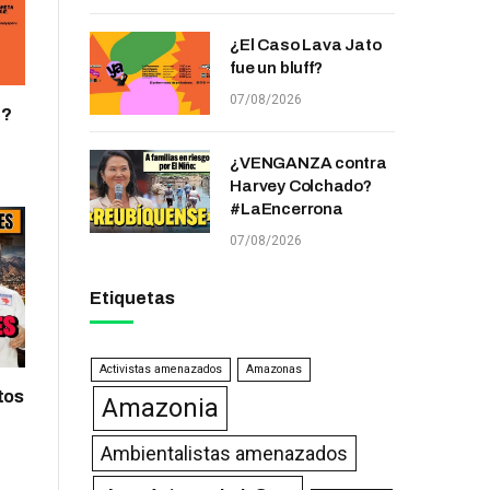
¿El Caso Lava Jato
fue un bluff?
07/08/2026
f?
¿VENGANZA contra
Harvey Colchado?
#LaEncerrona
07/08/2026
Etiquetas
Activistas amenazados
Amazonas
tos
Amazonia
Ambientalistas amenazados