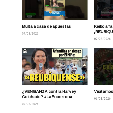
Multa a casa de apuestas
Keiko a fa
¡REUBÍQ
07/08/2026
07/08/2026
¿VENGANZA contra Harvey
Visitamo
Colchado? #LaEncerrona
06/08/2026
07/08/2026