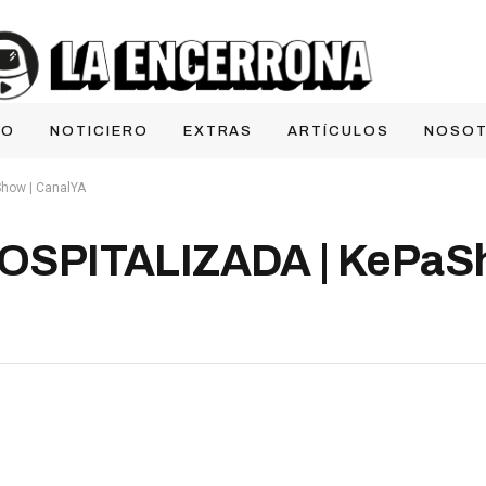
IO
NOTICIERO
EXTRAS
ARTÍCULOS
NOSO
how | CanalYA
SPITALIZADA | KePaSh