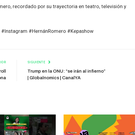
omero, recordado por su trayectoria en teatro, televisión y
te #Instagram #HernánRomero #Kepashow
IOR
SIGUIENTE
oll
Trump en la ONU: “se irán al infierno”
ona
| Globalnomics | CanalYA