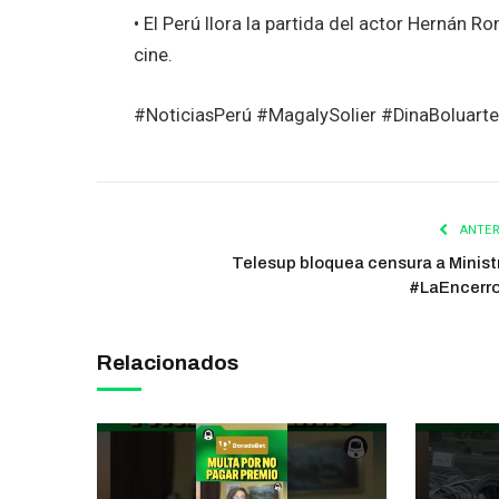
• El Perú llora la partida del actor Hernán R
cine.
#NoticiasPerú #MagalySolier #DinaBoluar
ANTER
Telesup bloquea censura a Ministr
#LaEncerr
Relacionados