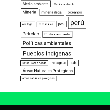
Medio ambiente
Medioammbiente
Minería
minería ilegal
océanos
perú
peru
oro ilegal
pepe mujica
Petróleo
Política ambiental
Políticas ambientales
Pueblos indígenas
rolexgate
Tala
Rafael López Aliaga
Áreas Naturales Protegidas
áreas naturales protegidas