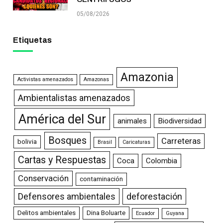
05/08/2026
Etiquetas
Amazonia
Activistas amenazados
Amazonas
Ambientalistas amenazados
América del Sur
animales
Biodiversidad
Bosques
Carreteras
bolivia
Brasil
Caricaturas
Cartas y Respuestas
Coca
Colombia
Conservación
contaminación
Defensores ambientales
deforestación
Delitos ambientales
Dina Boluarte
Ecuador
Guyana