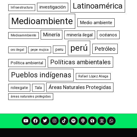
Latinoamérica
investigación
Infraestructura
Medioambiente
Medio ambiente
Minería
minería ilegal
océanos
Medioammbiente
perú
Petróleo
peru
oro ilegal
pepe mujica
Políticas ambientales
Política ambiental
Pueblos indígenas
Rafael López Aliaga
Áreas Naturales Protegidas
rolexgate
Tala
áreas naturales protegidas