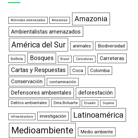
Amazonia
Activistas amenazados
Amazonas
Ambientalistas amenazados
América del Sur
animales
Biodiversidad
Bosques
Carreteras
bolivia
Brasil
Caricaturas
Cartas y Respuestas
Coca
Colombia
Conservación
contaminación
Defensores ambientales
deforestación
Delitos ambientales
Dina Boluarte
Ecuador
Guyana
Latinoamérica
investigación
Infraestructura
Medioambiente
Medio ambiente