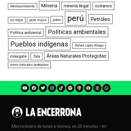
Minería
minería ilegal
océanos
Medioammbiente
perú
Petróleo
peru
oro ilegal
pepe mujica
Políticas ambientales
Política ambiental
Pueblos indígenas
Rafael López Aliaga
Áreas Naturales Protegidas
rolexgate
Tala
áreas naturales protegidas
Mini noticiero de lunes a viernes, en 20 minutos –en