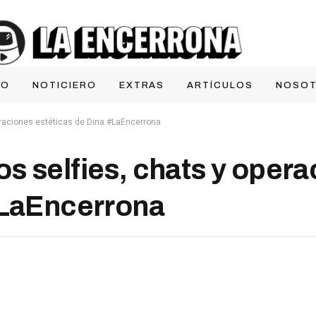
IO
NOTICIERO
EXTRAS
ARTÍCULOS
NOSO
eraciones estéticas de Dina #LaEncerrona
s selfies, chats y oper
#LaEncerrona