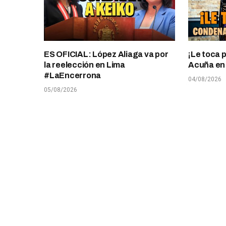
ES OFICIAL: López Aliaga va por
¡Le toca 
la reelección en Lima
Acuña en T
#LaEncerrona
04/08/2026
05/08/2026