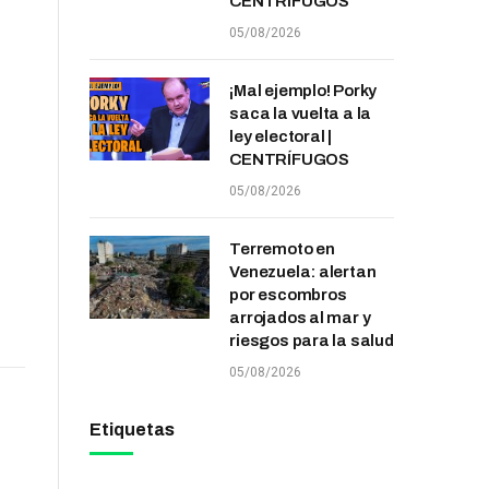
CENTRÍFUGOS
05/08/2026
¡Mal ejemplo! Porky
saca la vuelta a la
ley electoral |
CENTRÍFUGOS
05/08/2026
Terremoto en
Venezuela: alertan
por escombros
arrojados al mar y
riesgos para la salud
05/08/2026
Etiquetas