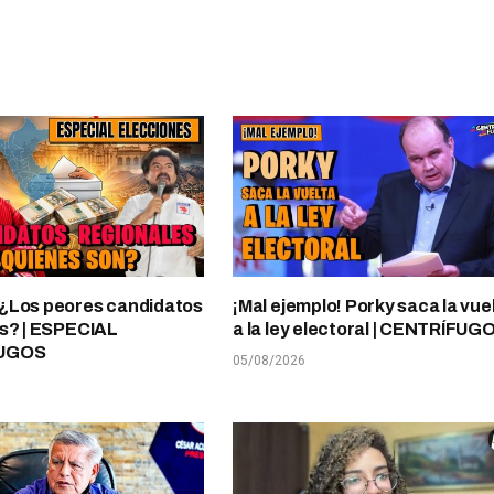
¿Los peores candidatos
¡Mal ejemplo! Porky saca la vue
s? | ESPECIAL
a la ley electoral | CENTRÍFUG
UGOS
05/08/2026