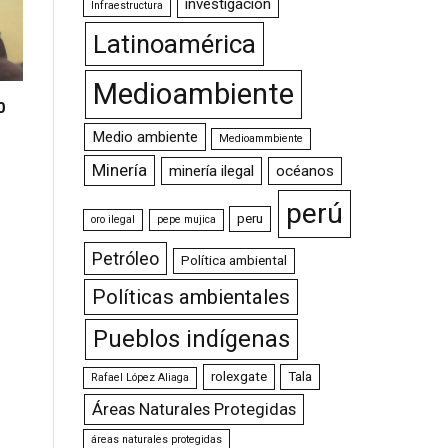
investigación
Infraestructura
Latinoamérica
Medioambiente
0
Medio ambiente
Medioammbiente
Minería
minería ilegal
océanos
perú
peru
oro ilegal
pepe mujica
Petróleo
Política ambiental
Políticas ambientales
Pueblos indígenas
rolexgate
Tala
Rafael López Aliaga
Áreas Naturales Protegidas
áreas naturales protegidas