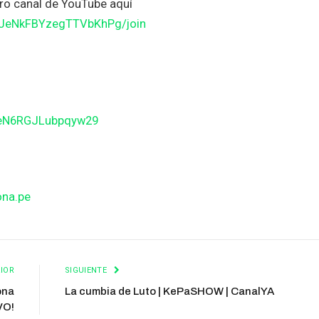
o canal de YouTube aquí
JJeNkFBYzegTTVbKhPg/join
BeN6RGJLubpqyw29
ona.pe
IOR
SIGUIENTE
ona
La cumbia de Luto | KePaSHOW | CanalYA
VO!