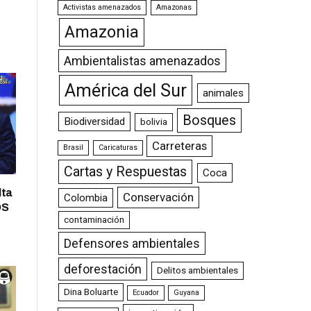
Activistas amenazados
Amazonas
Amazonia
Ambientalistas amenazados
América del Sur
animales
Bosques
Biodiversidad
bolivia
Carreteras
Brasil
Caricaturas
Cartas y Respuestas
Coca
lta
Conservación
Colombia
OS
contaminación
Defensores ambientales
deforestación
Delitos ambientales
Dina Boluarte
Ecuador
Guyana