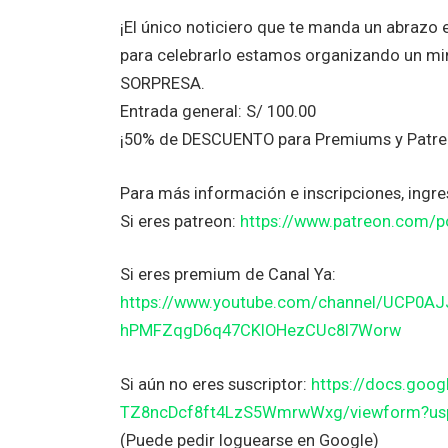
¡El único noticiero que te manda un abrazo
para celebrarlo estamos organizando un m
SORPRESA.
Entrada general: S/ 100.00
¡50% de DESCUENTO para Premiums y Patre
Para más información e inscripciones, ingre
Si eres patreon:
https://www.patreon.com/
Si eres premium de Canal Ya:
https://www.youtube.com/channel/UCP0A
hPMFZqgD6q47CKlOHezCUc8I7Worw
Si aún no eres suscriptor:
https://docs.goo
TZ8ncDcf8ft4LzS5WmrwWxg/viewform?usp
(Puede pedir loguearse en Google)