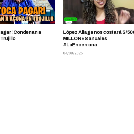
pagar! Condenan a
López Aliaga nos costará S/50
rujillo
MILLONES anuales
#LaEncerrona
04/08/2026