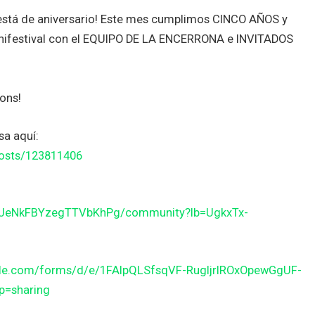
 está de aniversario! Este mes cumplimos CINCO AÑOS y
inifestival con el EQUIPO DE LA ENCERRONA e INVITADOS
ons!
sa aquí:
posts/123811406
JJeNkFBYzegTTVbKhPg/community?lb=UgkxTx-
gle.com/forms/d/e/1FAIpQLSfsqVF-RugljrIROxOpewGgUF-
=sharing