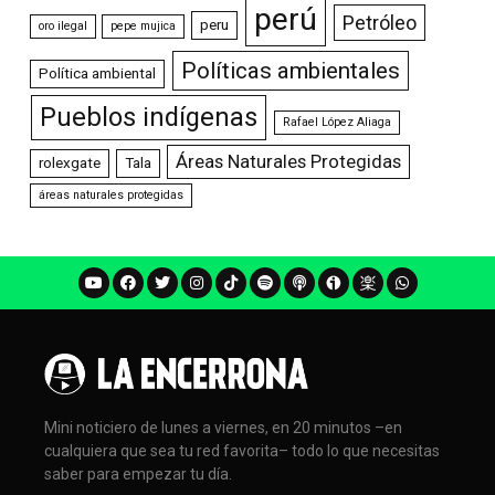
perú
Petróleo
peru
oro ilegal
pepe mujica
Políticas ambientales
Política ambiental
Pueblos indígenas
Rafael López Aliaga
Áreas Naturales Protegidas
rolexgate
Tala
áreas naturales protegidas
Mini noticiero de lunes a viernes, en 20 minutos –en
cualquiera que sea tu red favorita– todo lo que necesitas
saber para empezar tu día.