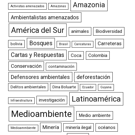
Amazonia
Activistas amenazados
Amazonas
Ambientalistas amenazados
América del Sur
animales
Biodiversidad
Bosques
Carreteras
bolivia
Brasil
Caricaturas
Cartas y Respuestas
Coca
Colombia
Conservación
contaminación
Defensores ambientales
deforestación
Delitos ambientales
Dina Boluarte
Ecuador
Guyana
Latinoamérica
investigación
Infraestructura
Medioambiente
Medio ambiente
Minería
minería ilegal
océanos
Medioammbiente