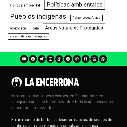
Políticas ambientales
Política ambiental
Pueblos indígenas
Rafael López Aliaga
Áreas Naturales Protegidas
rolexgate
Tala
áreas naturales protegidas
Mini noticiero de lunes a viernes, en 20 minutos –en
cualquiera que sea tu red favorita– todo lo que necesitas
saber para empezar tu día.
En un mundo de burbujas desinformativas, de sesgos de
confirmación y contenido personalizado, la única