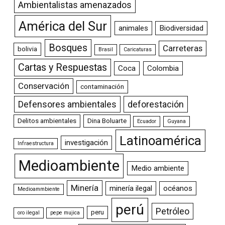
Ambientalistas amenazados
América del Sur
animales
Biodiversidad
Bosques
Carreteras
bolivia
Brasil
Caricaturas
Cartas y Respuestas
Coca
Colombia
Conservación
contaminación
Defensores ambientales
deforestación
Delitos ambientales
Dina Boluarte
Ecuador
Guyana
Latinoamérica
investigación
Infraestructura
Medioambiente
Medio ambiente
Minería
minería ilegal
océanos
Medioammbiente
perú
Petróleo
peru
oro ilegal
pepe mujica