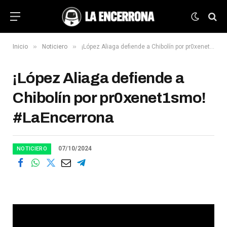
»
»
Inicio
Noticiero
¡López Aliaga defiende a Chibolín por pr0xenet1smo! #LaEncerrona
¡López Aliaga defiende a
Chibolín por pr0xenet1smo!
#LaEncerrona
07/10/2024
NOTICIERO