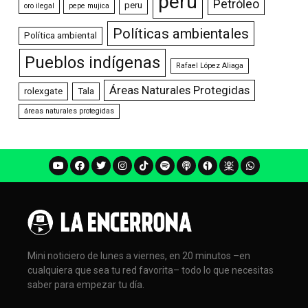
perú
Petróleo
peru
oro ilegal
pepe mujica
Políticas ambientales
Política ambiental
Pueblos indígenas
Rafael López Aliaga
Áreas Naturales Protegidas
rolexgate
Tala
áreas naturales protegidas
Mini noticiero de lunes a viernes, en 20 minutos –en
cualquiera que sea tu red favorita– todo lo que necesitas
saber para empezar tu día.