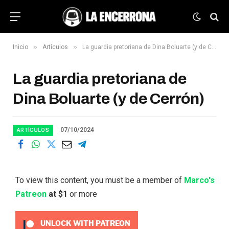
»
»
Inicio
Artículos
La guardia pretoriana de Dina Boluarte (y de Cerrón)
La guardia pretoriana de
Dina Boluarte (y de Cerrón)
07/10/2024
ARTÍCULOS
To view this content, you must be a member of
Marco's
Patreon
at $1
or more
UNLOCK WITH PATREON