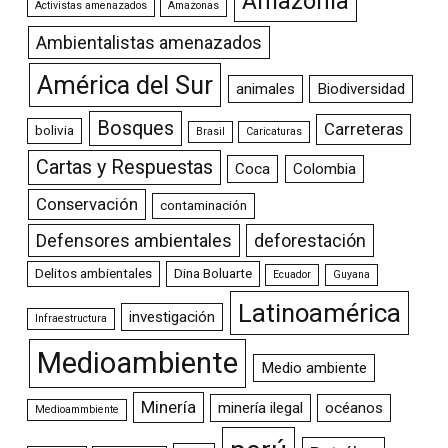
Amazonia
Activistas amenazados
Amazonas
Ambientalistas amenazados
América del Sur
animales
Biodiversidad
Bosques
Carreteras
bolivia
Brasil
Caricaturas
Cartas y Respuestas
Coca
Colombia
Conservación
contaminación
Defensores ambientales
deforestación
Delitos ambientales
Dina Boluarte
Ecuador
Guyana
Latinoamérica
investigación
Infraestructura
Medioambiente
Medio ambiente
Minería
minería ilegal
océanos
Medioammbiente