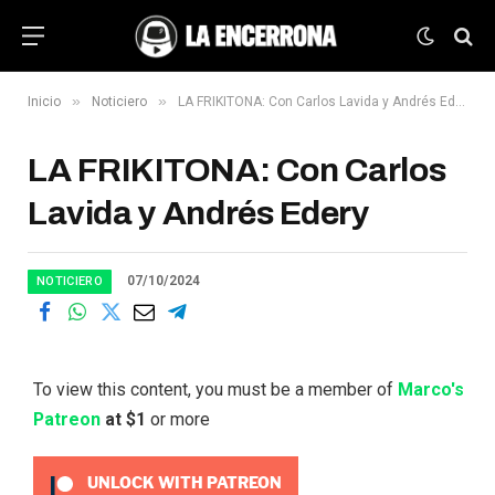
»
»
Inicio
Noticiero
LA FRIKITONA: Con Carlos Lavida y Andrés Edery
LA FRIKITONA: Con Carlos
Lavida y Andrés Edery
07/10/2024
NOTICIERO
To view this content, you must be a member of
Marco's
Patreon
at $1
or more
UNLOCK WITH PATREON