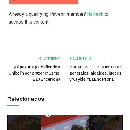
Already a qualifying Patreon member?
Refresh
to
access this content.
ANTERIOR
SIGUIENTE
¡López Aliaga defiende a
PREMIOS CHIBOLÍN: Caen
Chibolín por pr0xenet1smo!
generales, alcaldes, jueces
#LaEncerrona
y waykis #LaEncerrona
Relacionados