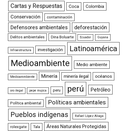
Cartas y Respuestas
Coca
Colombia
Conservación
contaminación
Defensores ambientales
deforestación
Delitos ambientales
Dina Boluarte
Ecuador
Guyana
Latinoamérica
investigación
Infraestructura
Medioambiente
Medio ambiente
Minería
minería ilegal
océanos
Medioammbiente
perú
Petróleo
peru
oro ilegal
pepe mujica
Políticas ambientales
Política ambiental
Pueblos indígenas
Rafael López Aliaga
Áreas Naturales Protegidas
rolexgate
Tala