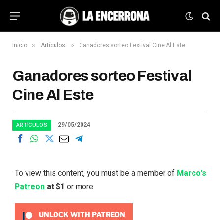
»
»
Inicio
Artículos
Ganadores sorteo Festival Cine Al Este
Ganadores sorteo Festival
Cine Al Este
29/05/2024
ARTÍCULOS
To view this content, you must be a member of
Marco's
Patreon
at $1
or more
UNLOCK WITH PATREON