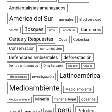
Ambientalistas amenazados
América del Sur
animales
Biodiversidad
Bosques
Carreteras
bolivia
Brasil
Caricaturas
Cartas y Respuestas
Coca
Colombia
Conservación
contaminación
Defensores ambientales
deforestación
Delitos ambientales
Dina Boluarte
Ecuador
Guyana
Latinoamérica
investigación
Infraestructura
Medioambiente
Medio ambiente
Minería
minería ilegal
océanos
Medioammbiente
perú
Petróleo
peru
oro ilegal
pepe mujica