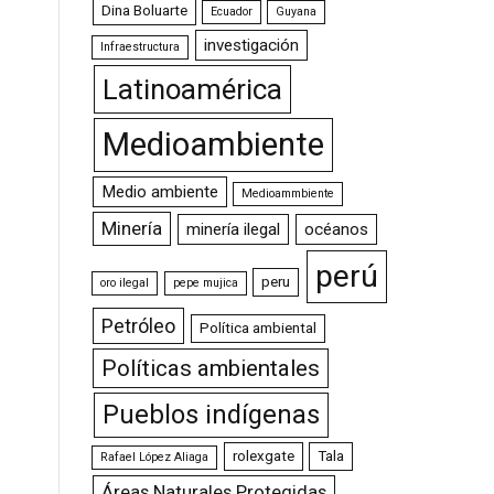
Dina Boluarte
Ecuador
Guyana
investigación
Infraestructura
Latinoamérica
Medioambiente
Medio ambiente
Medioammbiente
Minería
minería ilegal
océanos
perú
peru
oro ilegal
pepe mujica
Petróleo
Política ambiental
Políticas ambientales
Pueblos indígenas
rolexgate
Tala
Rafael López Aliaga
Áreas Naturales Protegidas