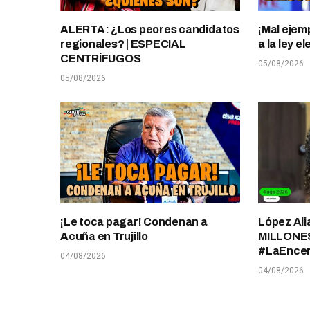
ALERTA: ¿Los peores candidatos
¡Mal ejem
regionales? | ESPECIAL
a la ley 
CENTRÍFUGOS
05/08/2026
05/08/2026
¡Le toca pagar! Condenan a
López Ali
Acuña en Trujillo
MILLONES
#LaEnce
04/08/2026
04/08/2026