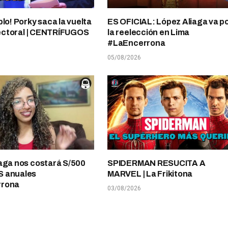
plo! Porky saca la vuelta
ES OFICIAL: López Aliaga va p
electoral | CENTRÍFUGOS
la reelección en Lima
#LaEncerrona
05/08/2026
aga nos costará S/500
SPIDERMAN RESUCITA A
 anuales
MARVEL | La Frikitona
rrona
03/08/2026