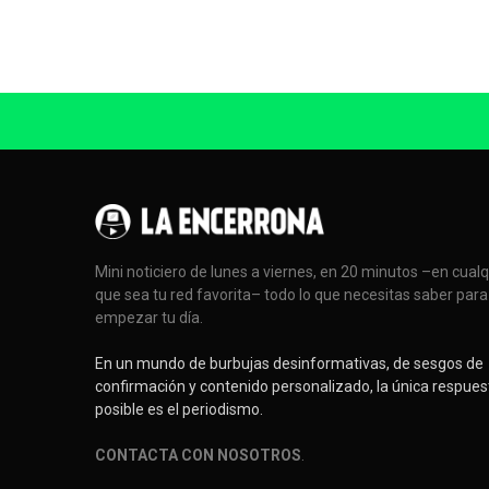
Mini noticiero de lunes a viernes, en 20 minutos –en cual
que sea tu red favorita– todo lo que necesitas saber para
empezar tu día.
En un mundo de burbujas desinformativas, de sesgos de
confirmación y contenido personalizado, la única respues
posible es el periodismo.
CONTACTA CON NOSOTROS
.