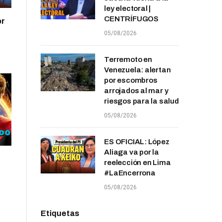
ley electoral |
CENTRÍFUGOS
or
05/08/2026
Terremoto en
Venezuela: alertan
por escombros
arrojados al mar y
riesgos para la salud
05/08/2026
ES OFICIAL: López
Aliaga va por la
reelección en Lima
#LaEncerrona
05/08/2026
Etiquetas