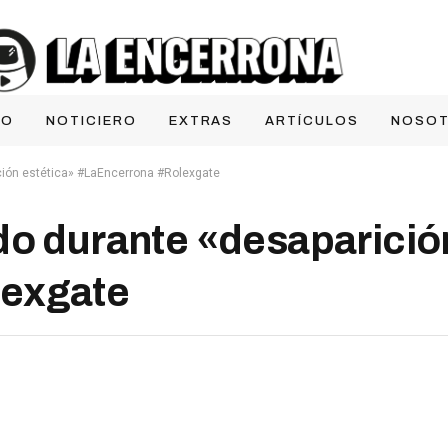
IO
NOTICIERO
EXTRAS
ARTÍCULOS
NOSO
ción estética» #LaEncerrona #Rolexgate
do durante «desaparició
lexgate