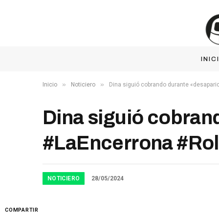
INIC
»
»
Inicio
Noticiero
Dina siguió cobrando durante «desapari
Dina siguió cobran
#LaEncerrona #Ro
NOTICIERO
28/05/2024
COMPARTIR