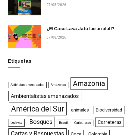
07/08/2026
¿El Caso Lava Jato fue un bluff?
07/08/2026
Etiquetas
Amazonia
Activistas amenazados
Amazonas
Ambientalistas amenazados
América del Sur
animales
Biodiversidad
Bosques
Carreteras
bolivia
Brasil
Caricaturas
Cartas y Respuestas
Coca
Colombia