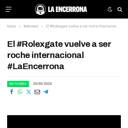
»
»
Inicio
Noticiero
El #Rolexgate vuelve a ser roche internacional #LaEncerrona
El #Rolexgate vuelve a ser
roche internacional
#LaEncerrona
29/05/2024
NOTICIERO