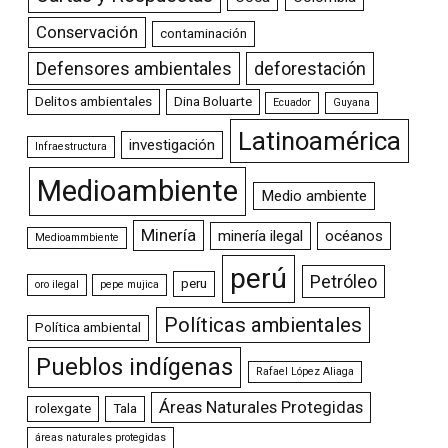
Conservación
contaminación
Defensores ambientales
deforestación
Delitos ambientales
Dina Boluarte
Ecuador
Guyana
Latinoamérica
investigación
Infraestructura
Medioambiente
Medio ambiente
Minería
minería ilegal
océanos
Medioammbiente
perú
Petróleo
peru
oro ilegal
pepe mujica
Políticas ambientales
Política ambiental
Pueblos indígenas
Rafael López Aliaga
Áreas Naturales Protegidas
rolexgate
Tala
áreas naturales protegidas