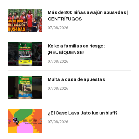
Más de 800 niñas awajún abus4das |
CENTRÍFUGOS
07/08/2026
Keiko a familias en riesgo:
¡REUBÍQUENSE!
07/08/2026
Multa a casa de apuestas
07/08/2026
¿El Caso Lava Jato fue un bluff?
07/08/2026