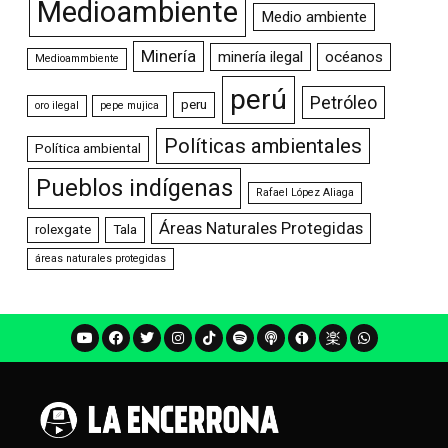
Medioambiente
Medio ambiente
Minería
minería ilegal
océanos
Medioammbiente
perú
Petróleo
peru
oro ilegal
pepe mujica
Políticas ambientales
Política ambiental
Pueblos indígenas
Rafael López Aliaga
Áreas Naturales Protegidas
rolexgate
Tala
áreas naturales protegidas