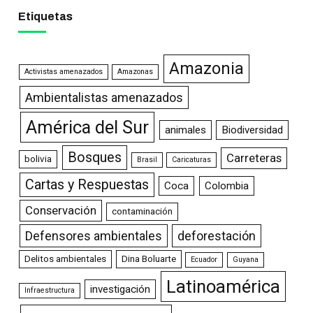
Etiquetas
Amazonia
Activistas amenazados
Amazonas
Ambientalistas amenazados
América del Sur
animales
Biodiversidad
Bosques
Carreteras
bolivia
Brasil
Caricaturas
Cartas y Respuestas
Coca
Colombia
Conservación
contaminación
Defensores ambientales
deforestación
Delitos ambientales
Dina Boluarte
Ecuador
Guyana
Latinoamérica
investigación
Infraestructura