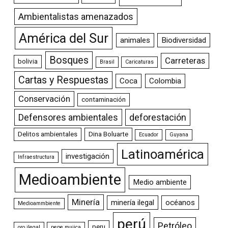
Ambientalistas amenazados
América del Sur
animales
Biodiversidad
Bosques
Carreteras
bolivia
Brasil
Caricaturas
Cartas y Respuestas
Coca
Colombia
Conservación
contaminación
Defensores ambientales
deforestación
Delitos ambientales
Dina Boluarte
Ecuador
Guyana
Latinoamérica
investigación
Infraestructura
Medioambiente
Medio ambiente
Minería
minería ilegal
océanos
Medioammbiente
perú
Petróleo
peru
oro ilegal
pepe mujica