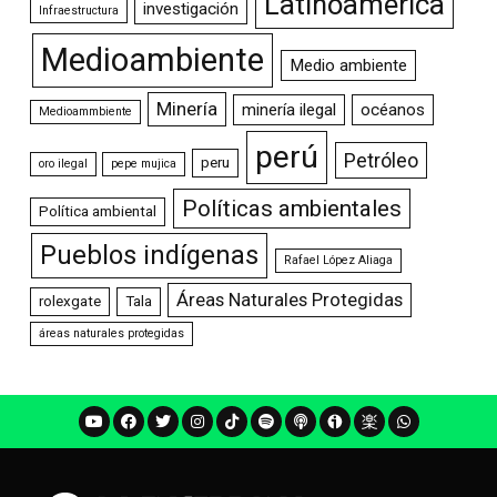
Latinoamérica
investigación
Infraestructura
Medioambiente
Medio ambiente
Minería
minería ilegal
océanos
Medioammbiente
perú
Petróleo
peru
oro ilegal
pepe mujica
Políticas ambientales
Política ambiental
Pueblos indígenas
Rafael López Aliaga
Áreas Naturales Protegidas
rolexgate
Tala
áreas naturales protegidas