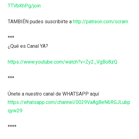
TTVbKhPg/join
TAMBIÉN pudes suscribirte a
http://patreon.com/ocram
***
¿Qué es Canal YA?
https://www.youtube.com/watch?v=Zy2_VgBo8zQ
***
Únete a nuestro canal de WHATSAPP aquí
https://whatsapp.com/channel/0029VaAgBeN6RGJLubp
qyw29
****