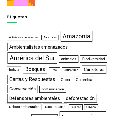
Etiquetas
Amazonia
Activistas amenazados
Amazonas
Ambientalistas amenazados
América del Sur
animales
Biodiversidad
Bosques
Carreteras
bolivia
Brasil
Caricaturas
Cartas y Respuestas
Coca
Colombia
Conservación
contaminación
Defensores ambientales
deforestación
Delitos ambientales
Dina Boluarte
Ecuador
Guyana