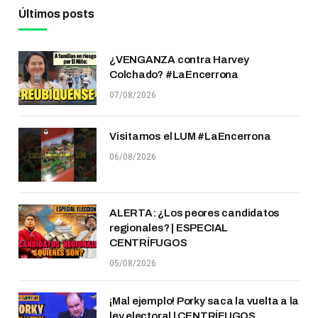
Últimos posts
¿VENGANZA contra Harvey
Colchado? #LaEncerrona
07/08/2026
Visitamos el LUM #LaEncerrona
06/08/2026
ALERTA: ¿Los peores candidatos
regionales? | ESPECIAL
CENTRÍFUGOS
05/08/2026
¡Mal ejemplo! Porky saca la vuelta a la
ley electoral | CENTRÍFUGOS