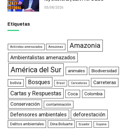
05/08/2026
Etiquetas
Amazonia
Activistas amenazados
Amazonas
Ambientalistas amenazados
América del Sur
animales
Biodiversidad
Bosques
Carreteras
bolivia
Brasil
Caricaturas
Cartas y Respuestas
Coca
Colombia
Conservación
contaminación
Defensores ambientales
deforestación
Delitos ambientales
Dina Boluarte
Ecuador
Guyana