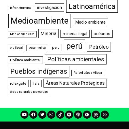
Latinoamérica
investigación
Infraestructura
Medioambiente
Medio ambiente
Minería
minería ilegal
océanos
Medioammbiente
perú
Petróleo
peru
oro ilegal
pepe mujica
Políticas ambientales
Política ambiental
Pueblos indígenas
Rafael López Aliaga
Áreas Naturales Protegidas
rolexgate
Tala
áreas naturales protegidas