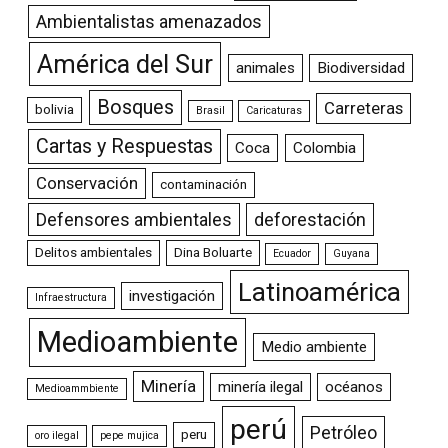
Ambientalistas amenazados
América del Sur
animales
Biodiversidad
Bosques
Carreteras
bolivia
Brasil
Caricaturas
Cartas y Respuestas
Coca
Colombia
Conservación
contaminación
Defensores ambientales
deforestación
Delitos ambientales
Dina Boluarte
Ecuador
Guyana
Latinoamérica
investigación
Infraestructura
Medioambiente
Medio ambiente
Minería
minería ilegal
océanos
Medioammbiente
perú
Petróleo
peru
oro ilegal
pepe mujica