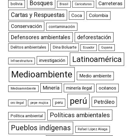
Bosques
Carreteras
bolivia
Brasil
Caricaturas
Cartas y Respuestas
Coca
Colombia
Conservación
contaminación
Defensores ambientales
deforestación
Delitos ambientales
Dina Boluarte
Ecuador
Guyana
Latinoamérica
investigación
Infraestructura
Medioambiente
Medio ambiente
Minería
minería ilegal
océanos
Medioammbiente
perú
Petróleo
peru
oro ilegal
pepe mujica
Políticas ambientales
Política ambiental
Pueblos indígenas
Rafael López Aliaga