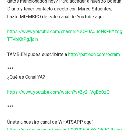
datos mencionados hoy? Para acceder a nuestro Boletín
Diario y tener contacto directo con Marco Sifuentes,
hazte MIEMBRO de este canal de YouTube aquí
https://www.youtube.com/channel/UCP0AJJeNkFBYzeg
TTVbKhPg/join
TAMBIÉN pudes suscribirte a
http://patreon.com/ocram
***
¿Qué es Canal YA?
https://www.youtube.com/watch?v=Zy2_VgBo8zQ
***
Únete a nuestro canal de WHATSAPP aquí
https://whatsapp.com/channel/0029VaAgBeN6RGJLubp