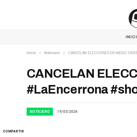
INIC
»
»
Inicio
Noticiero
CANCELAN ELECCIONES EN MEDIO ORIEN
CANCELAN ELECC
#LaEncerrona #sho
NOTICIERO
19/03/2026
COMPARTIR