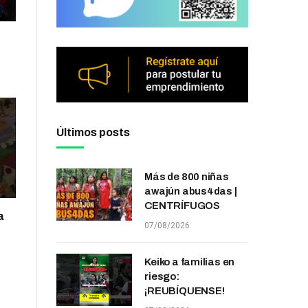
Últimos posts
Más de 800 niñas
awajún abus4das |
CENTRÍFUGOS
a
07/08/2026
Keiko a familias en
riesgo:
¡REUBÍQUENSE!