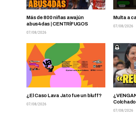
Más de 800 niñas awajún
Multa a c
abus4das | CENTRÍFUGOS
07/08/2026
07/08/2026
¿El Caso Lava Jato fue un bluff?
¿VENGANZ
Colchado
07/08/2026
07/08/2026