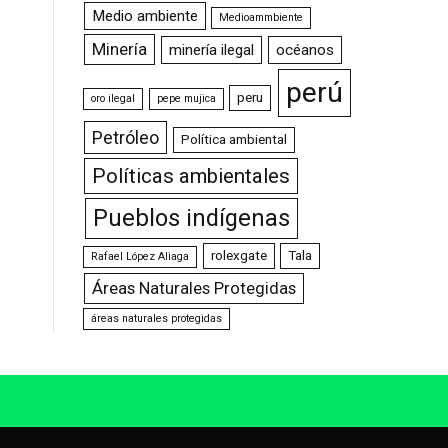
Medio ambiente
Medioammbiente
Minería
minería ilegal
océanos
perú
peru
oro ilegal
pepe mujica
Petróleo
Política ambiental
Políticas ambientales
Pueblos indígenas
rolexgate
Tala
Rafael López Aliaga
Áreas Naturales Protegidas
áreas naturales protegidas