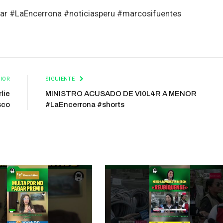
tar #LaEncerrona #noticiasperu #marcosifuentes
IOR
SIGUIENTE
lie
MINISTRO ACUSADO DE VI0L4R A MENOR
sco
#LaEncerrona #shorts