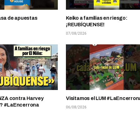
asa de apuestas
Keiko a familias en riesgo:
¡REUBÍQUENSE!
07/08/2026
A contra Harvey
Visitamos el LUM #LaEncerron
? #LaEncerrona
06/08/2026