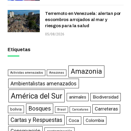
Terremoto en Venezuela: alertan por
escombros arrojados al mar y
riesgos para la salud
05/08/2026
Etiquetas
Amazonia
Activistas amenazados
Amazonas
Ambientalistas amenazados
América del Sur
animales
Biodiversidad
Bosques
Carreteras
bolivia
Brasil
Caricaturas
Cartas y Respuestas
Coca
Colombia
Conservación