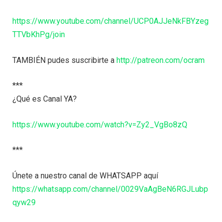
https://www.youtube.com/channel/UCP0AJJeNkFBYzeg
TTVbKhPg/join
TAMBIÉN pudes suscribirte a
http://patreon.com/ocram
***
¿Qué es Canal YA?
https://www.youtube.com/watch?v=Zy2_VgBo8zQ
***
Únete a nuestro canal de WHATSAPP aquí
https://whatsapp.com/channel/0029VaAgBeN6RGJLubp
qyw29