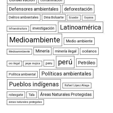
contaminación
Defensores ambientales
deforestación
Delitos ambientales
Dina Boluarte
Ecuador
Guyana
Latinoamérica
investigación
Infraestructura
Medioambiente
Medio ambiente
Minería
minería ilegal
océanos
Medioammbiente
perú
Petróleo
peru
oro ilegal
pepe mujica
Políticas ambientales
Política ambiental
Pueblos indígenas
Rafael López Aliaga
Áreas Naturales Protegidas
rolexgate
Tala
áreas naturales protegidas