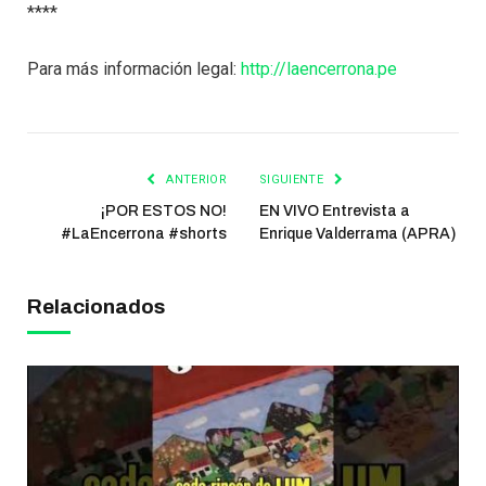
****
Para más información legal:
http://laencerrona.pe
ANTERIOR
SIGUIENTE
¡POR ESTOS NO!
EN VIVO Entrevista a
#LaEncerrona #shorts
Enrique Valderrama (APRA)
Relacionados