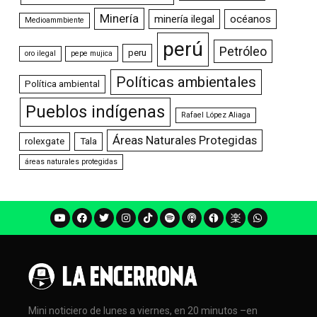
Minería
minería ilegal
océanos
Medioammbiente
perú
Petróleo
peru
oro ilegal
pepe mujica
Políticas ambientales
Política ambiental
Pueblos indígenas
Rafael López Aliaga
Áreas Naturales Protegidas
rolexgate
Tala
áreas naturales protegidas
Mini noticiero de lunes a viernes, en 20 minutos –en