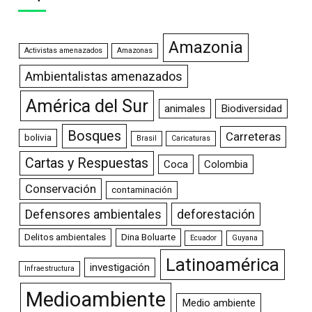
Amazonia
Activistas amenazados
Amazonas
Ambientalistas amenazados
América del Sur
animales
Biodiversidad
Bosques
Carreteras
bolivia
Brasil
Caricaturas
Cartas y Respuestas
Coca
Colombia
Conservación
contaminación
Defensores ambientales
deforestación
Delitos ambientales
Dina Boluarte
Ecuador
Guyana
Latinoamérica
investigación
Infraestructura
Medioambiente
Medio ambiente