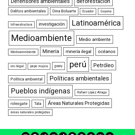
Defensores ambientales
deforestación
Delitos ambientales
Dina Boluarte
Ecuador
Guyana
Latinoamérica
investigación
Infraestructura
Medioambiente
Medio ambiente
Minería
minería ilegal
océanos
Medioammbiente
perú
Petróleo
peru
oro ilegal
pepe mujica
Políticas ambientales
Política ambiental
Pueblos indígenas
Rafael López Aliaga
Áreas Naturales Protegidas
rolexgate
Tala
áreas naturales protegidas