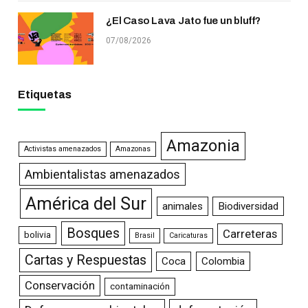
¿El Caso Lava Jato fue un bluff?
07/08/2026
Etiquetas
Amazonia
Activistas amenazados
Amazonas
Ambientalistas amenazados
América del Sur
animales
Biodiversidad
Bosques
Carreteras
bolivia
Brasil
Caricaturas
Cartas y Respuestas
Coca
Colombia
Conservación
contaminación