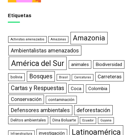
Etiquetas
Amazonia
Activistas amenazados
Amazonas
Ambientalistas amenazados
América del Sur
animales
Biodiversidad
Bosques
Carreteras
bolivia
Brasil
Caricaturas
Cartas y Respuestas
Coca
Colombia
Conservación
contaminación
Defensores ambientales
deforestación
Delitos ambientales
Dina Boluarte
Ecuador
Guyana
Latinoamérica
investigación
Infraestructura