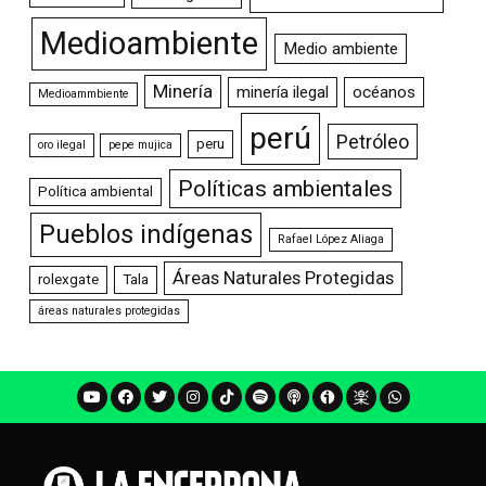
Medioambiente
Medio ambiente
Minería
minería ilegal
océanos
Medioammbiente
perú
Petróleo
peru
oro ilegal
pepe mujica
Políticas ambientales
Política ambiental
Pueblos indígenas
Rafael López Aliaga
Áreas Naturales Protegidas
rolexgate
Tala
áreas naturales protegidas