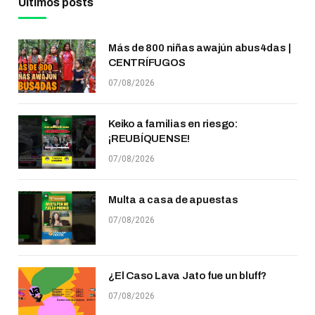
Últimos posts
Más de 800 niñas awajún abus4das |
CENTRÍFUGOS
07/08/2026
Keiko a familias en riesgo:
¡REUBÍQUENSE!
07/08/2026
Multa a casa de apuestas
07/08/2026
¿El Caso Lava Jato fue un bluff?
07/08/2026