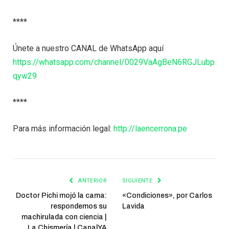
****
Únete a nuestro CANAL de WhatsApp aquí
https://whatsapp.com/channel/0029VaAgBeN6RGJLubp
qyw29
****
Para más información legal:
http://laencerrona.pe
ANTERIOR
SIGUIENTE
Doctor Pichi mojó la cama:
«Condiciones», por Carlos
respondemos su
Lavida
machirulada con ciencia |
La Chismería | CanalYA