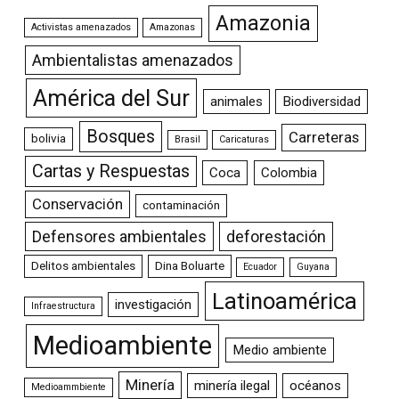
Amazonia
Activistas amenazados
Amazonas
Ambientalistas amenazados
América del Sur
animales
Biodiversidad
Bosques
Carreteras
bolivia
Brasil
Caricaturas
Cartas y Respuestas
Coca
Colombia
Conservación
contaminación
Defensores ambientales
deforestación
Delitos ambientales
Dina Boluarte
Ecuador
Guyana
Latinoamérica
investigación
Infraestructura
Medioambiente
Medio ambiente
Minería
minería ilegal
océanos
Medioammbiente