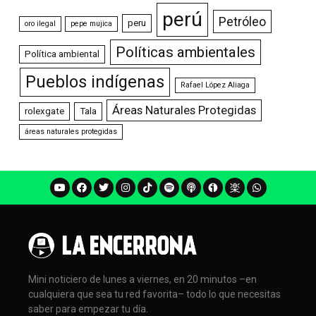
perú
Petróleo
peru
oro ilegal
pepe mujica
Políticas ambientales
Política ambiental
Pueblos indígenas
Rafael López Aliaga
Áreas Naturales Protegidas
rolexgate
Tala
áreas naturales protegidas
Mini noticiero de lunes a viernes, en 20 minutos –en
cualquiera que sea tu red favorita– todo lo que necesitas
saber para empezar tu día.