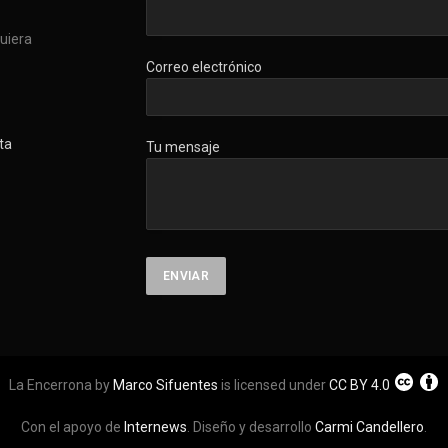
quiera
Correo electrónico
ta
Tu mensaje
La Encerrona by
Marco Sifuentes
is licensed under
CC BY 4.0
Con el apoyo de
Internews
. Diseño y desarrollo
Carmi Candellero
.