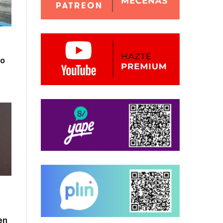
zo
en