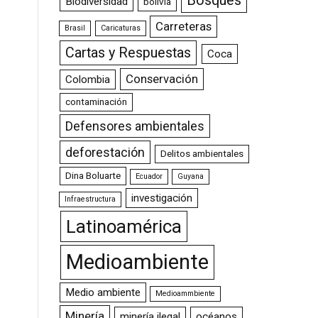
Bosques
Biodiversidad
bolivia
Carreteras
Brasil
Caricaturas
Cartas y Respuestas
Coca
Conservación
Colombia
contaminación
Defensores ambientales
deforestación
Delitos ambientales
Dina Boluarte
Ecuador
Guyana
investigación
Infraestructura
Latinoamérica
Medioambiente
Medio ambiente
Medioammbiente
Minería
minería ilegal
océanos