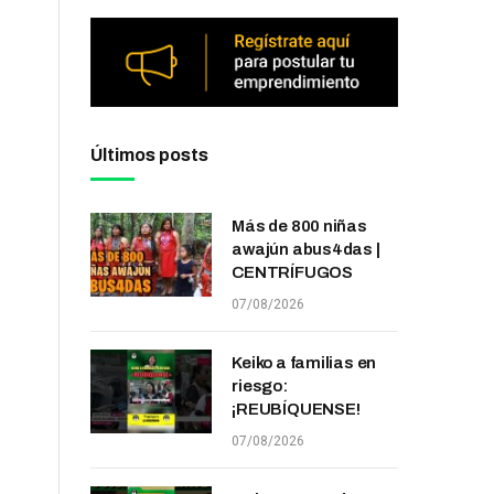
Últimos posts
Más de 800 niñas
awajún abus4das |
CENTRÍFUGOS
07/08/2026
Keiko a familias en
riesgo:
¡REUBÍQUENSE!
07/08/2026