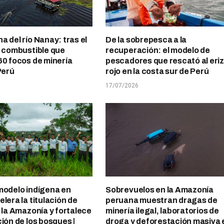
a del río Nanay: tras el
De la sobrepesca a la
l combustible que
recuperación: el modelo de
60 focos de minería
pescadores que rescató al eri
Perú
rojo en la costa sur de Perú
17/07/2026
modelo indígena en
Sobrevuelos en la Amazonía
lera la titulación de
peruana muestran dragas de
n la Amazonía y fortalece
minería ilegal, laboratorios de
ción de los bosques |
droga y deforestación masiva 