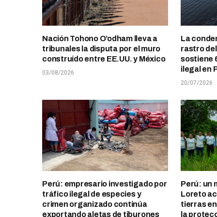
Nación Tohono O’odham lleva a
La conden
tribunales la disputa por el muro
rastro de
construído entre EE.UU. y México
sostiene 
ilegal en 
03/08/2026
20/07/2026
Perú: empresario investigado por
Perú: un 
tráfico ilegal de especies y
Loreto ace
crimen organizado continúa
tierras e
exportando aletas de tiburones
la protec