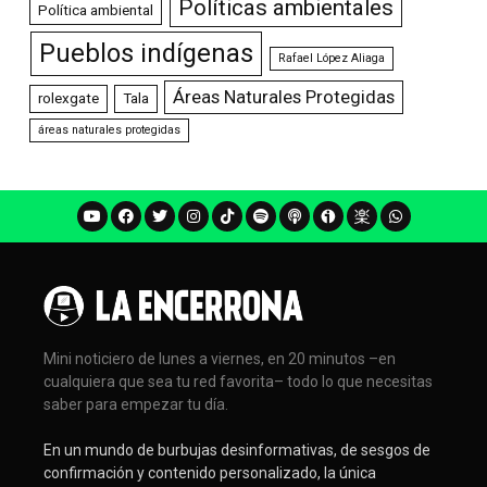
Políticas ambientales
Política ambiental
Pueblos indígenas
Rafael López Aliaga
Áreas Naturales Protegidas
rolexgate
Tala
áreas naturales protegidas
Mini noticiero de lunes a viernes, en 20 minutos –en
cualquiera que sea tu red favorita– todo lo que necesitas
saber para empezar tu día.
En un mundo de burbujas desinformativas, de sesgos de
confirmación y contenido personalizado, la única