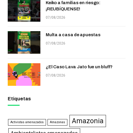
Keiko a familias en riesgo:
¡REUBÍQUENSE!
07/08/2026
Multa a casa de apuestas
07/08/2026
¿El Caso Lava Jato fue un bluff?
07/08/2026
Etiquetas
Amazonia
Activistas amenazados
Amazonas