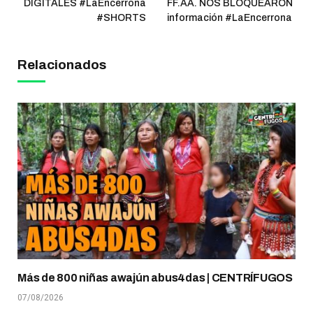
DIGITALES #LaEncerrona
FF.AA. NOS BLOQUEARON
#SHORTS
información #LaEncerrona
Relacionados
Más de 800 niñas awajún abus4das | CENTRÍFUGOS
07/08/2026