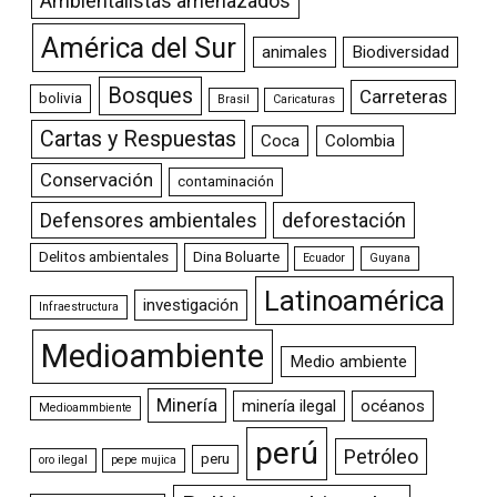
Ambientalistas amenazados
América del Sur
animales
Biodiversidad
Bosques
Carreteras
bolivia
Brasil
Caricaturas
Cartas y Respuestas
Coca
Colombia
Conservación
contaminación
Defensores ambientales
deforestación
Delitos ambientales
Dina Boluarte
Ecuador
Guyana
Latinoamérica
investigación
Infraestructura
Medioambiente
Medio ambiente
Minería
minería ilegal
océanos
Medioammbiente
perú
Petróleo
peru
oro ilegal
pepe mujica