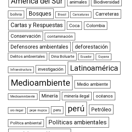
América del Sur
animales
Biodiversidad
Bosques
Carreteras
bolivia
Brasil
Caricaturas
Cartas y Respuestas
Coca
Colombia
Conservación
contaminación
Defensores ambientales
deforestación
Delitos ambientales
Dina Boluarte
Ecuador
Guyana
Latinoamérica
investigación
Infraestructura
Medioambiente
Medio ambiente
Minería
minería ilegal
océanos
Medioammbiente
perú
Petróleo
peru
oro ilegal
pepe mujica
Políticas ambientales
Política ambiental