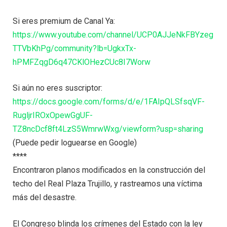
Si eres premium de Canal Ya:
https://www.youtube.com/channel/UCP0AJJeNkFBYzeg
TTVbKhPg/community?lb=UgkxTx-
hPMFZqgD6q47CKlOHezCUc8I7Worw
Si aún no eres suscriptor:
https://docs.google.com/forms/d/e/1FAIpQLSfsqVF-
RugljrIROxOpewGgUF-
TZ8ncDcf8ft4LzS5WmrwWxg/viewform?usp=sharing
(Puede pedir loguearse en Google)
****
Encontraron planos modificados en la construcción del
techo del Real Plaza Trujillo, y rastreamos una víctima
más del desastre.
El Congreso blinda los crímenes del Estado con la ley