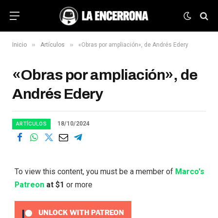
»
»
Inicio
Artículos
«Obras por ampliación», de Andrés Edery
«Obras por ampliación», de
Andrés Edery
18/10/2024
ARTÍCULOS
To view this content, you must be a member of
Marco's
Patreon
at $1
or more
UNLOCK WITH PATREON