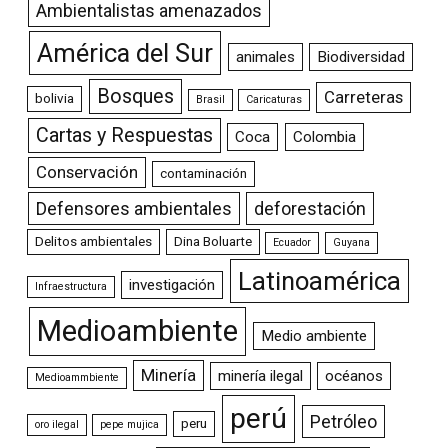
Ambientalistas amenazados
América del Sur
animales
Biodiversidad
Bosques
Carreteras
bolivia
Brasil
Caricaturas
Cartas y Respuestas
Coca
Colombia
Conservación
contaminación
Defensores ambientales
deforestación
Delitos ambientales
Dina Boluarte
Ecuador
Guyana
Latinoamérica
investigación
Infraestructura
Medioambiente
Medio ambiente
Minería
minería ilegal
océanos
Medioammbiente
perú
Petróleo
peru
oro ilegal
pepe mujica