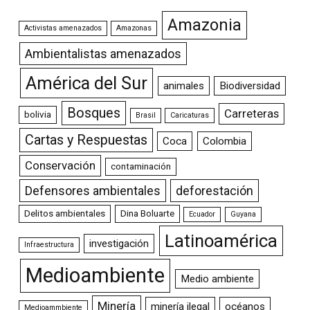
Amazonia
Activistas amenazados
Amazonas
Ambientalistas amenazados
América del Sur
animales
Biodiversidad
Bosques
Carreteras
bolivia
Brasil
Caricaturas
Cartas y Respuestas
Coca
Colombia
Conservación
contaminación
Defensores ambientales
deforestación
Delitos ambientales
Dina Boluarte
Ecuador
Guyana
Latinoamérica
investigación
Infraestructura
Medioambiente
Medio ambiente
Minería
minería ilegal
océanos
Medioammbiente