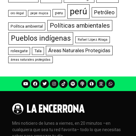
perú
Petróleo
peru
oro ilegal
pepe mujica
Políticas ambientales
Política ambiental
Pueblos indígenas
Rafael López Aliaga
Áreas Naturales Protegidas
rolexgate
Tala
áreas naturales protegidas
Mini noticiero de lunes a viernes, en 20 minutos –en
cualquiera que sea tu red favorita– todo lo que necesitas