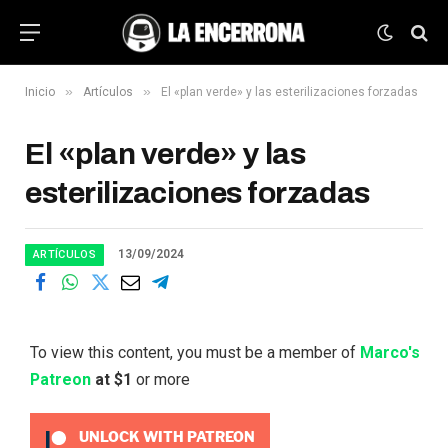
»
»
Inicio
Artículos
El «plan verde» y las esterilizaciones forzadas
El «plan verde» y las
esterilizaciones forzadas
13/09/2024
ARTÍCULOS
To view this content, you must be a member of
Marco's
Patreon
at $1
or more
UNLOCK WITH PATREON