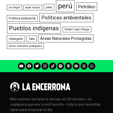
perú
Petróleo
peru
oro ilegal
pepe mujica
Políticas ambientales
Política ambiental
Pueblos indígenas
Rafael López Aliaga
Áreas Naturales Protegidas
rolexgate
Tala
áreas naturales protegidas
Mini noticiero de lunes a viernes, en 20 minutos –en
cualquiera que sea tu red favorita– todo lo que necesitas
saber para empezar tu día.