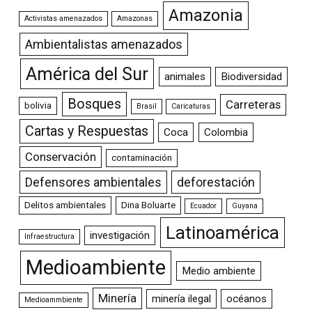
Amazonia
Activistas amenazados
Amazonas
Ambientalistas amenazados
América del Sur
animales
Biodiversidad
Bosques
Carreteras
bolivia
Brasil
Caricaturas
Cartas y Respuestas
Coca
Colombia
Conservación
contaminación
Defensores ambientales
deforestación
Delitos ambientales
Dina Boluarte
Ecuador
Guyana
Latinoamérica
investigación
Infraestructura
Medioambiente
Medio ambiente
Minería
minería ilegal
océanos
Medioammbiente