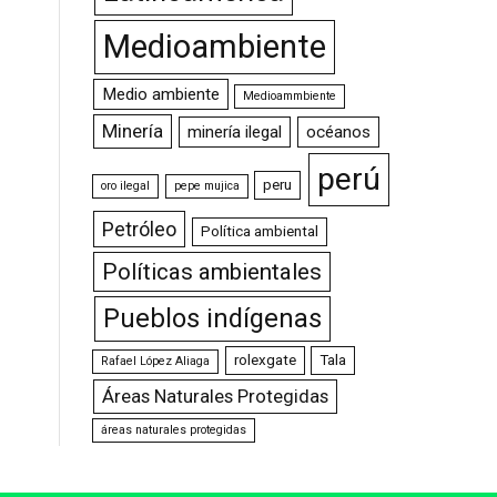
Medioambiente
Medio ambiente
Medioammbiente
Minería
minería ilegal
océanos
perú
peru
oro ilegal
pepe mujica
Petróleo
Política ambiental
Políticas ambientales
Pueblos indígenas
rolexgate
Tala
Rafael López Aliaga
Áreas Naturales Protegidas
áreas naturales protegidas