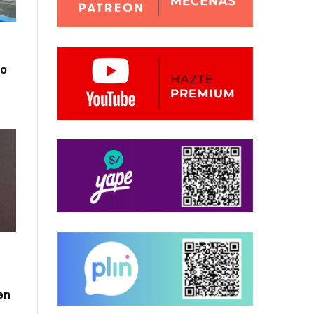
zo
en