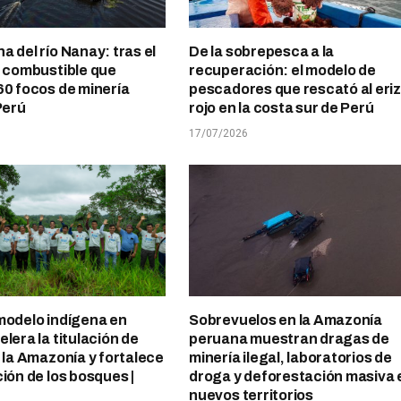
a del río Nanay: tras el
De la sobrepesca a la
l combustible que
recuperación: el modelo de
60 focos de minería
pescadores que rescató al eri
Perú
rojo en la costa sur de Perú
17/07/2026
modelo indígena en
Sobrevuelos en la Amazonía
lera la titulación de
peruana muestran dragas de
n la Amazonía y fortalece
minería ilegal, laboratorios de
ción de los bosques |
droga y deforestación masiva 
nuevos territorios