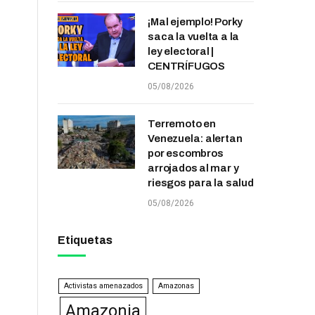
¡Mal ejemplo! Porky
saca la vuelta a la
ley electoral |
CENTRÍFUGOS
05/08/2026
Terremoto en
Venezuela: alertan
por escombros
arrojados al mar y
riesgos para la salud
05/08/2026
Etiquetas
Activistas amenazados
Amazonas
Amazonia