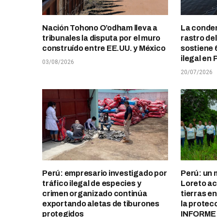
Nación Tohono O’odham lleva a
La conden
tribunales la disputa por el muro
rastro de
construído entre EE.UU. y México
sostiene 
ilegal en 
03/08/2026
20/07/2026
Perú: empresario investigado por
Perú: un 
tráfico ilegal de especies y
Loreto ace
crimen organizado continúa
tierras e
exportando aletas de tiburones
la protec
protegidos
INFORME