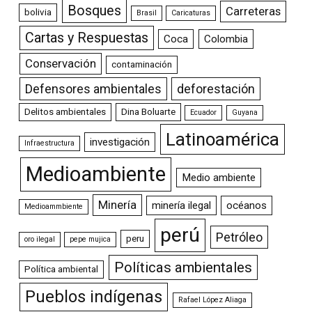
Bosques
Carreteras
bolivia
Brasil
Caricaturas
Cartas y Respuestas
Coca
Colombia
Conservación
contaminación
Defensores ambientales
deforestación
Delitos ambientales
Dina Boluarte
Ecuador
Guyana
Latinoamérica
investigación
Infraestructura
Medioambiente
Medio ambiente
Minería
minería ilegal
océanos
Medioammbiente
perú
Petróleo
peru
oro ilegal
pepe mujica
Políticas ambientales
Política ambiental
Pueblos indígenas
Rafael López Aliaga