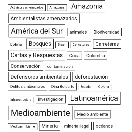
Amazonia
Activistas amenazados
Amazonas
Ambientalistas amenazados
América del Sur
animales
Biodiversidad
Bosques
Carreteras
bolivia
Brasil
Caricaturas
Cartas y Respuestas
Coca
Colombia
Conservación
contaminación
Defensores ambientales
deforestación
Delitos ambientales
Dina Boluarte
Ecuador
Guyana
Latinoamérica
investigación
Infraestructura
Medioambiente
Medio ambiente
Minería
minería ilegal
océanos
Medioammbiente