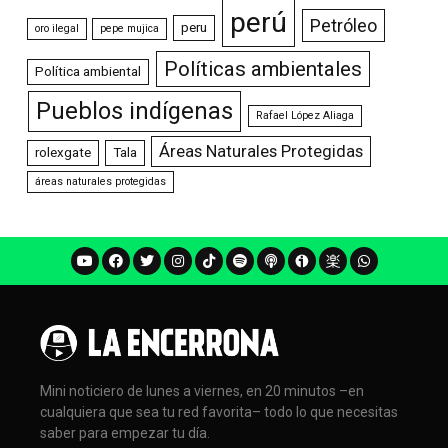
perú
Petróleo
peru
oro ilegal
pepe mujica
Políticas ambientales
Política ambiental
Pueblos indígenas
Rafael López Aliaga
Áreas Naturales Protegidas
rolexgate
Tala
áreas naturales protegidas
Mini noticiero de lunes a viernes, en 20 minutos –en
cualquiera que sea tu red favorita– todo lo que necesitas
saber para empezar tu día.