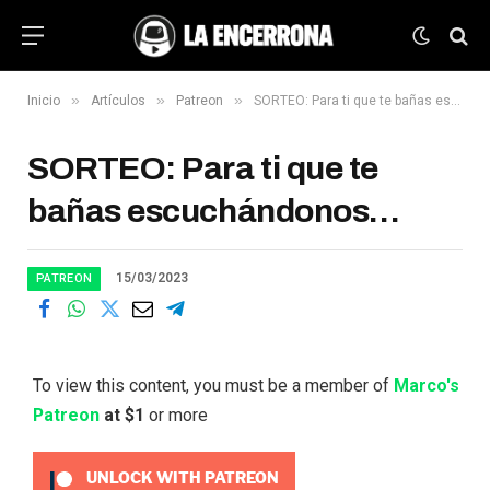
»
»
»
Inicio
Artículos
Patreon
SORTEO: Para ti que te bañas escuchándonos…
SORTEO: Para ti que te
bañas escuchándonos…
15/03/2023
PATREON
To view this content, you must be a member of
Marco's
Patreon
at $1
or more
UNLOCK WITH PATREON