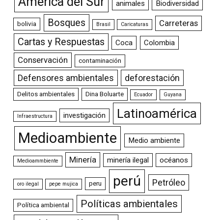
América del Sur
animales
Biodiversidad
Bosques
Carreteras
bolivia
Brasil
Caricaturas
Cartas y Respuestas
Coca
Colombia
Conservación
contaminación
Defensores ambientales
deforestación
Delitos ambientales
Dina Boluarte
Ecuador
Guyana
Latinoamérica
investigación
Infraestructura
Medioambiente
Medio ambiente
Minería
minería ilegal
océanos
Medioammbiente
perú
Petróleo
peru
oro ilegal
pepe mujica
Políticas ambientales
Política ambiental