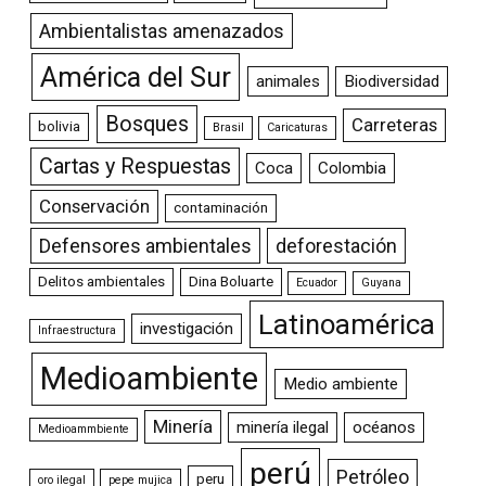
Ambientalistas amenazados
América del Sur
animales
Biodiversidad
Bosques
Carreteras
bolivia
Brasil
Caricaturas
Cartas y Respuestas
Coca
Colombia
Conservación
contaminación
Defensores ambientales
deforestación
Delitos ambientales
Dina Boluarte
Ecuador
Guyana
Latinoamérica
investigación
Infraestructura
Medioambiente
Medio ambiente
Minería
minería ilegal
océanos
Medioammbiente
perú
Petróleo
peru
oro ilegal
pepe mujica