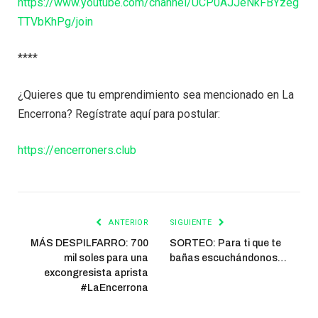
https://www.youtube.com/channel/UCP0AJJeNkFBYzeg
TTVbKhPg/join
****
¿Quieres que tu emprendimiento sea mencionado en La
Encerrona? Regístrate aquí para postular:
https://encerroners.club
ANTERIOR
SIGUIENTE
MÁS DESPILFARRO: 700
SORTEO: Para ti que te
mil soles para una
bañas escuchándonos…
excongresista aprista
#LaEncerrona