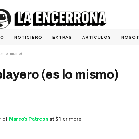
IO
NOTICIERO
EXTRAS
ARTÍCULOS
NOSO
es lo mismo)
layero (es lo mismo)
r of
Marco's Patreon
at $1
or more