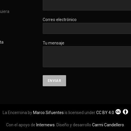
quiera
Correo electrónico
ta
Tu mensaje
La Encerrona by
Marco Sifuentes
is licensed under
CC BY 4.0
Con el apoyo de
Internews
. Diseño y desarrollo
Carmi Candellero
.