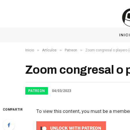
INIC
»
»
»
Inicio
Artículos
Patreon
Zoom congresal o playero (
Zoom congresal o p
PATREON
04/03/2023
COMPARTIR
To view this content, you must be a membe
UNLOCK WITH PATREON