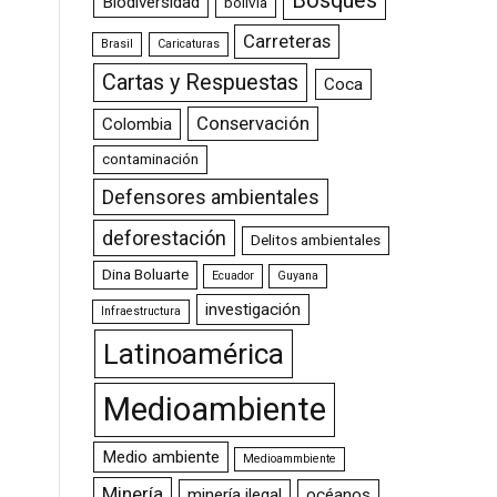
Bosques
Biodiversidad
bolivia
Carreteras
Brasil
Caricaturas
Cartas y Respuestas
Coca
Conservación
Colombia
contaminación
Defensores ambientales
deforestación
Delitos ambientales
Dina Boluarte
Ecuador
Guyana
investigación
Infraestructura
Latinoamérica
Medioambiente
Medio ambiente
Medioammbiente
Minería
minería ilegal
océanos